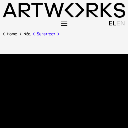
EL
EN
Home
Nέα
Sunstreet