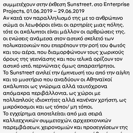
συμμετέχουν στην έκθεση Sunstreet, στο Enterprise
Projects, 01.06.2019 – 29.06.2019
Aν κατά τον παραλληλισμό της με το ανθρώπινο
σώμα οι λεωφόροι είναι οι αρτηρίες μιας πόλης,
τότε οι ακάλυπτοι είναι μάλλον οι αρθρώσεις της,
οι ενώσεις ανάμεσα στον αστικό σκελετό των
πολυκατοικιών που επιτρέπουν την ροή του φωτός
και του αέρα, που διαμορφώνουν τους χωρικούς
όρους της γειτνίασης και που τελικά ορίζουν τον
αστικό ιστό, περνώντας όμως απαρατήρητοι.
Το Sunstreet αντλεί την έμπνευσή του από την αίγλη
και το μυστήριο που αναδύουν οι Αθηναϊκοί
ακάλυπτοι ως γνώριμα αλλά ταυτόχρονα
απόμακρα περιβάλλοντα, ως χώροι με
πολλαπλούς ιδιοκτήτες αλλά κανέναν χρήστη, ως
μικρόκοσμοι και ως τόποι/ μη τόποι.
Το εγχείρημα αποτελείται από μια σειρά
καλλιτεχνικών συμμετοχών, αρχιτεκτονικών
παρεμβάσεων, χειρονομιών και προσεγγίσεων της