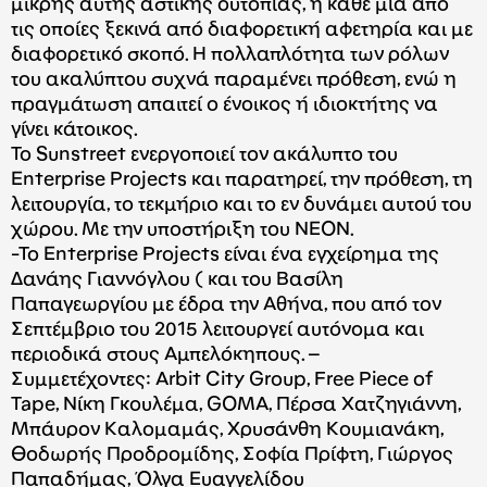
μικρής αυτής αστικής ουτοπίας, η κάθε μία από
τις οποίες ξεκινά από διαφορετική αφετηρία και με
διαφορετικό σκοπό. Η πολλαπλότητα των ρόλων
του ακαλύπτου συχνά παραμένει πρόθεση, ενώ η
πραγμάτωση απαιτεί ο ένοικος ή ιδιοκτήτης να
γίνει κάτοικος.
Το Sunstreet ενεργοποιεί τον ακάλυπτο του
Enterprise Projects και παρατηρεί, την πρόθεση, τη
λειτουργία, το τεκμήριο και το εν δυνάμει αυτού του
χώρου. Με την υποστήριξη του ΝΕΟΝ.
-Το Enterprise Projects είναι ένα εγχείρημα της
Δανάης Γιαννόγλου ( και του Βασίλη
Παπαγεωργίου με έδρα την Αθήνα, που από τον
Σεπτέμβριο του 2015 λειτουργεί αυτόνομα και
περιοδικά στους Αμπελόκηπους. –
Συμμετέχοντες: Arbit City Group, Free Piece of
Tape, Νίκη Γκουλέμα, GOMA, Πέρσα Χατζηγιάννη,
Μπάυρον Καλομαμάς, Χρυσάνθη Κουμιανάκη,
Θοδωρής Προδρομίδης, Σοφία Πρίφτη, Γιώργος
Παπαδήμας, Όλγα Ευαγγελίδου