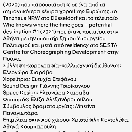
(2020) που παρουσιάστηκε σε ένα από τα
σημαντικότερα κέντρα χορού της Ευρώπης, το
Tanzhaus NRW στο Düsseldorf και το τελευταίο
Who knows where the time goes – potential
destination #1 (2021) που έκανε πρεμιέρα στην
Αθήνα με την υποστήριξη του Υπουργείου
Πολιτισμού και μετά από residency στο SE.S.TA
Centre for Choreographing Development στην
Πράγα.
Σύλληψη-χορογραφία-καλλιτεχνική διεύθυνση:
Ελεονώρα Σιαράβα
Χορεύτρια: Ευτυχία Στεφάνου
Sound Design: Γιάννης Τσιρίκογλου
Space Design: Ελεονώρα Σιαράβα
Φωτισμός: Ελίζα Αλεξανδροπούλου
Σύμβουλος δραματουργίας: Μπετίνα
Παναγιωτάρα
Επιμέλεια σκηνικού χώρου: Χριστόφιλη Κοντολέφα,
Αθηνά Κουμπαρούλη