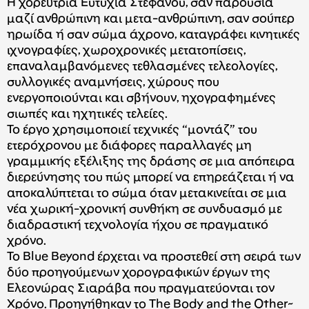
H χορεύτρια Ευτυχία Στεφάνου, σαν παρουσία
μαζί ανθρώπινη και μετα-ανθρώπινη, σαν σούπερ
ηρωίδα ή σαν σώμα άχρονο, καταγράφει κινητικές
ιχνογραφίες, χωροχρονικές μετατοπίσεις,
επαναλαμβανόμενες τεθλασμένες τελεολογίες,
συλλογικές αναμνήσεις, χώρους που
ενεργοποιούνται και σβήνουν, ηχογραφημένες
σιωπές και ηχητικές τελείες.
Το έργο χρησιμοποιεί τεχνικές “μοντάζ” του
ετερόχρονου με διάφορες παραλλαγές μη
γραμμικής εξέλιξης της δράσης σε μια απόπειρα
διερεύνησης του πώς μπορεί να επηρεάζεται ή να
αποκαλύπτεται το σώμα όταν μετακινείται σε μια
νέα χωρική-χρονική συνθήκη σε συνδυασμό με
διαδραστική τεχνολογία ήχου σε πραγματικό
χρόνο.
Το Blue Beyond έρχεται να προστεθεί στη σειρά των
δύο προηγούμενων χορογραφικών έργων της
Ελεονώρας Σιαράβα που πραγματεύονται τον
Χρόνο. Προηγήθηκαν το The Body and the Other~