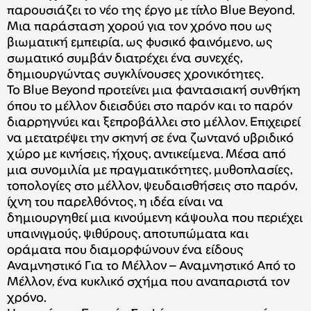
παρουσιάζει το νέο της έργο με τίτλο Blue Beyond.
Μια παράσταση χορού για τον χρόνο που ως
βιωματική εμπειρία, ως φυσικό φαινόμενο, ως
σωματικό συμβάν διατρέχει ένα συνεχές,
δημιουργώντας συγκλίνουσες χρονικότητες.
Το Blue Βeyond προτείνει μια φαντασιακή συνθήκη
όπου το μέλλον διεισδύει στο παρόν και το παρόν
διαρρηγνύει και ξεπροβάλλει στο μέλλον. Επιχειρεί
να μετατρέψει την σκηνή σε ένα ζωντανό υβριδικό
χώρο με κινήσεις, ήχους, αντικείμενα. Μέσα από
μια συνομιλία με πραγματικότητες, μυθοπλασίες,
τοπολογίες στο μέλλον, ψευδαισθήσεις στο παρόν,
ίχνη του παρελθόντος, η ιδέα είναι να
δημιουργηθεί μια κινούμενη κάψουλα που περιέχει
υπαινιγμούς, ψιθύρους, αποτυπώματα και
οράματα που διαμορφώνουν ένα είδους
Αναμνηστικό Για το Μέλλον – Αναμνηστικό Από το
Μέλλον, ένα κυκλικό σχήμα που αναπαριστά τον
χρόνο.