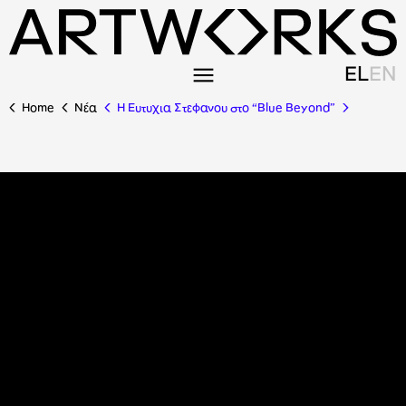
EL
EN
Home
Nέα
H Eυτυχια Στεφανου στο “Βlue Beyond”