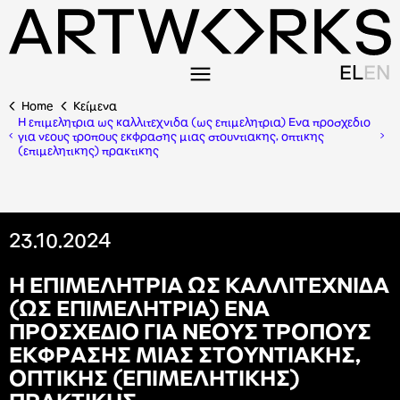
EL
EN
Home
Κείμενα
Η επιμελητρια ως καλλιτεχνιδα (ως επιμελητρια) Ενα προσχεδιο
για νεους τροπους εκφρασης μιας στουντιακης, οπτικης
(επιμελητικης) πρακτικης
23.10.2024
Η
Ε
Π
Ι
Μ
Ε
Λ
Η
Τ
Ρ
Ι
Α
Ω
Σ
Κ
Α
Λ
Λ
Ι
Τ
Ε
Χ
Ν
Ι
Δ
Α
(
Ω
Σ
Ε
Π
Ι
Μ
Ε
Λ
Η
Τ
Ρ
Ι
Α
)
Ε
Ν
Α
Π
Ρ
Ο
Σ
Χ
Ε
Δ
Ι
Ο
Γ
Ι
Α
Ν
Ε
Ο
Υ
Σ
Τ
Ρ
Ο
Π
Ο
Υ
Σ
Ε
Κ
Φ
Ρ
Α
Σ
Η
Σ
Μ
Ι
Α
Σ
Σ
Τ
Ο
Υ
Ν
Τ
Ι
Α
Κ
Η
Σ
,
Ο
Π
Τ
Ι
Κ
Η
Σ
(
Ε
Π
Ι
Μ
Ε
Λ
Η
Τ
Ι
Κ
Η
Σ
)