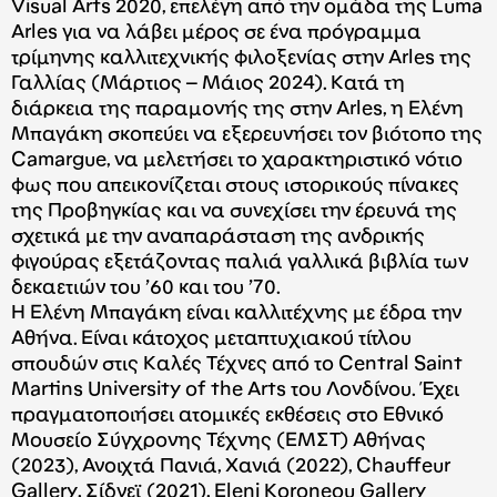
Visual Arts 2020, επελέγη από την ομάδα της Luma
Arles για να λάβει μέρος σε ένα πρόγραμμα
τρίμηνης καλλιτεχνικής φιλοξενίας στην Arles της
Γαλλίας (Μάρτιος – Μάιος 2024). Κατά τη
διάρκεια της παραμονής της στην Arles, η Ελένη
Μπαγάκη σκοπεύει να εξερευνήσει τον βιότοπο της
Camargue, να μελετήσει το χαρακτηριστικό νότιο
φως που απεικονίζεται στους ιστορικούς πίνακες
της Προβηγκίας και να συνεχίσει την έρευνά της
σχετικά με την αναπαράσταση της ανδρικής
φιγούρας εξετάζοντας παλιά γαλλικά βιβλία των
δεκαετιών του ’60 και του ’70.
Η Ελένη Μπαγάκη είναι καλλιτέχνης με έδρα την
Αθήνα. Είναι κάτοχος μεταπτυχιακού τίτλου
σπουδών στις Καλές Τέχνες από το Central Saint
Martins University of the Arts του Λονδίνου. Έχει
πραγματοποιήσει ατομικές εκθέσεις στο Εθνικό
Μουσείο Σύγχρονης Τέχνης (ΕΜΣΤ) Αθήνας
(2023), Ανοιχτά Πανιά, Χανιά (2022), Chauffeur
Gallery, Σίδνεϊ (2021), Eleni Koroneou Gallery