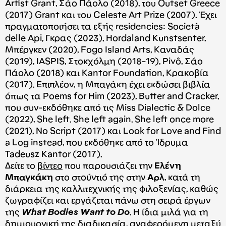
Artist Grant, Σάο Πάολο (2018), του Outset Greece
(2017) Grant και του Celeste Art Prize (2007). Έχει
πραγματοποιήσει τα εξής residencies: Società
delle Api, Γκρας (2023), Hordaland Kunstsenter,
Μπέργκεν (2020), Fogo Island Arts, Καναδάς
(2019), IASPIS, Στοκχόλμη (2018-19), Pivô, Σάο
Πάολο (2018) και Kantor Foundation, Κρακοβία
(2017). Επιπλέον, η Μπαγάκη έχει εκδώσει βιβλία
όπως τα Poems for Him (2023), Butter and Cracker,
που συν-εκδόθηκε από τις Miss Dialectic & Dolce
(2022), She left. She left again. She left once more
(2021), No Script (2017) και Look for Love and Find
a Log instead, που εκδόθηκε από το Ίδρυμα
Tadeusz Kantor (2017).
Δείτε το
βίντεο
που παρουσιάζει την
Ελένη
Μπαγκάκη
στο στούντιό της στην
Αρλ
, κατά τη
διάρκεια της καλλιτεχνικής της φιλοξενίας, καθώς
ζωγραφίζει και εργάζεται πάνω στη σειρά έργων
της
What Bodies Want to Do
. Η ίδια μιλά για τη
δημιουργική της διαδικασία, αναφερόμενη μεταξύ