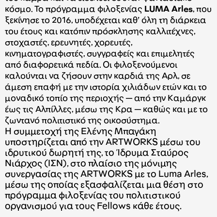
κόσμο. Το πρόγραμμα φιλοξενίας
LUMA Arles
, που
ξεκίνησε το 2016, υποδέχεται καθ’ όλη τη διάρκεια
του έτους και κατόπιν πρόσκλησης καλλιτέχνες,
στοχαστές, ερευνητές, χορευτές,
κινηματογραφιστές, συγγραφείς και επιμελητές
από διαφορετικά πεδία. Οι φιλοξενούμενοι
καλούνται να ζήσουν στην καρδιά της Αρλ, σε
άμεση επαφή με την ιστορία χιλιάδων ετών και το
μοναδικό τοπίο της περιοχής — από την Καμάργκ
έως τις Αλπίλλες, μέσω της Κρα — καθώς και με το
ζωντανό πολιτιστικό της οικοσύστημα.
Η συμμετοχή της Eλένης Μπαγάκη
υποστηρίζεται από την ARTWORKS μέσω του
ιδρυτικού δωρητή της, το Ίδρυμα Σταύρος
Νιάρχος (ΙΣΝ), στο πλαίσιο της μόνιμης
συνεργασίας της ARTWORKS με το Luma Arles,
μέσω της οποίας εξασφαλίζεται μια θέση στο
πρόγραμμα φιλοξενίας του πολιτιστικού
οργανισμού για τους Fellows κάθε έτους.