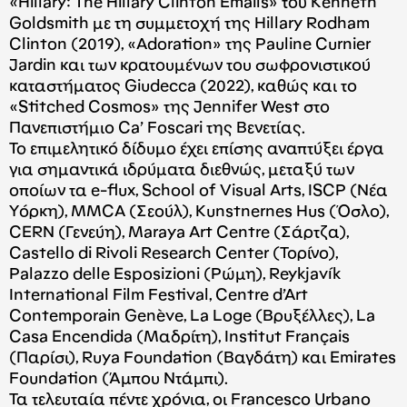
«Hillary: The Hillary Clinton Emails» του Kenneth
Goldsmith με τη συμμετοχή της Hillary Rodham
Clinton (2019), «Adoration» της Pauline Curnier
Jardin και των κρατουμένων του σωφρονιστικού
καταστήματος Giudecca (2022), καθώς και το
«Stitched Cosmos» της Jennifer West στο
Πανεπιστήμιο Ca’ Foscari της Βενετίας.
Το επιμελητικό δίδυμο έχει επίσης αναπτύξει έργα
για σημαντικά ιδρύματα διεθνώς, μεταξύ των
οποίων τα e-flux, School of Visual Arts, ISCP (Νέα
Υόρκη), MMCA (Σεούλ), Kunstnernes Hus (Όσλο),
CERN (Γενεύη), Maraya Art Centre (Σάρτζα),
Castello di Rivoli Research Center (Τορίνο),
Palazzo delle Esposizioni (Ρώμη), Reykjavík
International Film Festival, Centre d’Art
Contemporain Genève, La Loge (Βρυξέλλες), La
Casa Encendida (Μαδρίτη), Institut Français
(Παρίσι), Ruya Foundation (Βαγδάτη) και Emirates
Foundation (Άμπου Ντάμπι).
Τα τελευταία πέντε χρόνια, οι Francesco Urbano