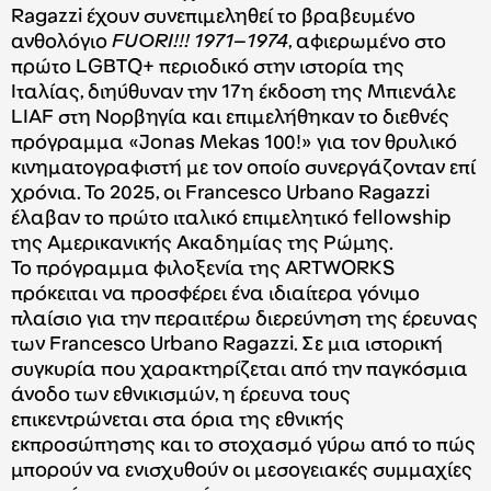
Ragazzi έχουν συνεπιμεληθεί το βραβευμένο
ανθολόγιο
FUORI!!! 1971–1974
, αφιερωμένο στο
πρώτο LGBTQ+ περιοδικό στην ιστορία της
Ιταλίας, διηύθυναν την 17η έκδοση της Μπιενάλε
LIAF στη Νορβηγία και επιμελήθηκαν το διεθνές
πρόγραμμα «Jonas Mekas 100!» για τον θρυλικό
κινηματογραφιστή με τον οποίο συνεργάζονταν επί
χρόνια. Το 2025, οι Francesco Urbano Ragazzi
έλαβαν το πρώτο ιταλικό επιμελητικό fellowship
της Αμερικανικής Ακαδημίας της Ρώμης.
Το πρόγραμμα φιλοξενία της ARTWORKS
πρόκειται να προσφέρει ένα ιδιαίτερα γόνιμο
πλαίσιο για την περαιτέρω διερεύνηση της έρευνας
των Francesco Urbano Ragazzi. Σε μια ιστορική
συγκυρία που χαρακτηρίζεται από την παγκόσμια
άνοδο των εθνικισμών, η έρευνα τους
επικεντρώνεται στα όρια της εθνικής
εκπροσώπησης και το στοχασμό γύρω από το πώς
μπορούν να ενισχυθούν οι μεσογειακές συμμαχίες