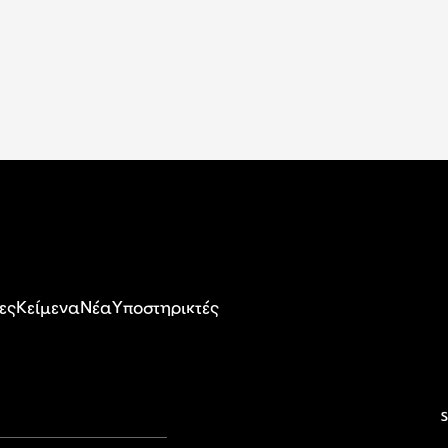
ες
Κείμενα
Nέα
Υποστηρικτές