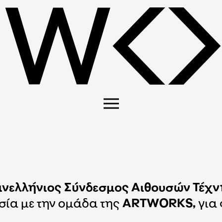
νελλήνιος Σύνδεσμος Αιθουσών Τέχν
σία με την ομάδα της
ARTWORKS,
για 