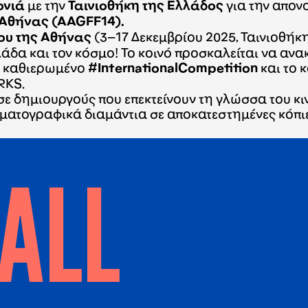
ονιά
με την
Ταινιοθήκη της Ελλάδος
για την απον
Αθήνας (AAGFF14).
ου της Αθήνας
(3–17 Δεκεμβρίου 2025, Ταινιοθήκ
άδα και τον κόσμο! Το κοινό προσκαλείται να αν
ο καθιερωμένο
#InternationalCompetition
και το 
RKS.
ε δημιουργούς που επεκτείνουν τη γλώσσα του κ
ματογραφικά διαμάντια σε αποκατεστημένες κόπιες