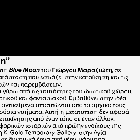
n”
εση
Blue Moon
του
Γιώργου Μαραζιώτη
, σε
γκατάσταση που εστιάζει στην κατοίκηση και τις
πτών και παρεμβάσεων.
 γύρω από τις ταυτότητες του ιδιωτικού χώρου,
τικού και φαντασιακού. Εμβαθύνει στην ιδέα
αν αντικείμενα αποσπώνται από το αρχικό τους
νούρια νοήματα. Αυτή η μετατόπιση δεν αφορά
 μετακίνησης από έναν τόπο σε έναν άλλον.
φορικών ιστοριών από πρώην ενοίκους της
 K-Gold Temporary Gallery, στην Αγία
 σε δυναμικά έργα από νέον, μάρμαρο,