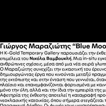
Γιώργος Μαραζιώτης “Blue Moo
Η K-Gold Temporary Gallery παρουσιάζει την έκθ
επιμέλεια του
Νικόλα Βαμβουκλή
. Μια in-situ ε
ανθρώπινες σχέσεις, μέσα από μια νέα σειρά γλυ
Ο Μαραζιώτης συνεχίζει την εικαστική του έρευνα
δημιουργώντας έργα που κινούνται μεταξύ πραγμα
της εκτόπισης και στην ένταση που γεννιέται, ότ
πλαίσιο και επανεμφανίζονται φορτισμένα με και
μόνο την ύλη, αλλά και την ίδια την εμπειρία της
Αφετηρία της έκθεσης αποτελεί η καταγραφή προ
νεοκλασικής κατοικίας, όπου σήμερα στεγάζεται η
Παρασκευή Λέσβου. Οι φωνές τους μετατρέπονται