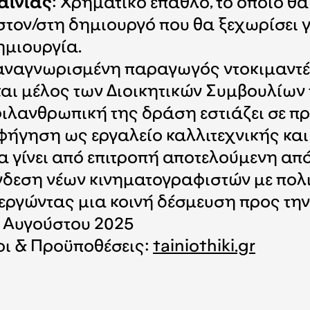
αινίας
: Χρηματικό έπαθλο, το οποίο θα
στον/στη δημιουργό που θα ξεχωρίσει γ
ημιουργία.
 αναγνωρισμένη παραγωγός ντοκιμαντέ
ι μέλος των Διοικητικών Συμβουλίων τ
 φιλανθρωπική της δράση εστιάζει σε π
αφήγηση ως εργαλείο καλλιτεχνικής κα
α γίνει από επιτροπή αποτελούμενη απ
νδεση νέων κινηματογραφιστών με πολι
ργώντας μια κοινή δέσμευση προς την 
 8 Αυγούστου 2025
οι & Προϋποθέσεις:
tainiothiki.gr