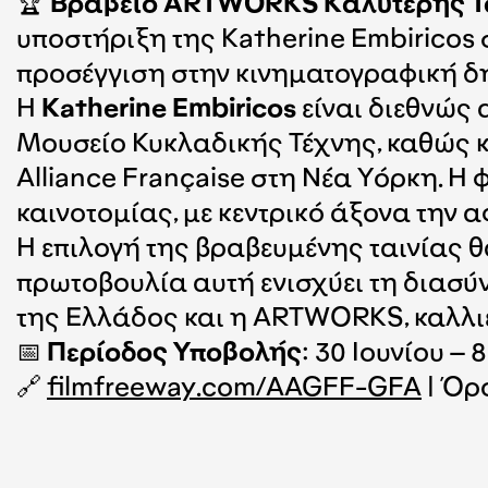
🏆
Βραβείο ARTWORKS Καλύτερης Τ
υποστήριξη της Katherine Embiricos 
προσέγγιση στην κινηματογραφική δ
Η
Katherine Embiricos
είναι διεθνώς
Μουσείο Κυκλαδικής Τέχνης, καθώς κα
Alliance Française στη Νέα Υόρκη. Η
καινοτομίας, με κεντρικό άξονα την 
Η επιλογή της βραβευμένης ταινίας θ
πρωτοβουλία αυτή ενισχύει τη διασύ
της Ελλάδος και η ARTWORKS, καλλιε
📅
Περίοδος Υποβολής
: 30 Ιουνίου –
🔗
filmfreeway.com/AAGFF-GFA
| Όρ