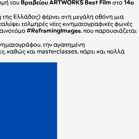
ομή του
Βραβείου ARTWORKS Best Film
στο
14ο
η της Ελλάδος) φέρνει στη μεγάλη οθόνη μια
ακαλύψει τολμηρές νέες κινηματογραφικές φωνές
καινοτόμο
#ReframingImages
, που παρουσιάζεται
ινηματογράφου, την αγαπημένη
, καθώς και masterclasses, πάρτι και πολλά