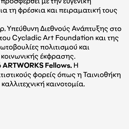
 προσφερθεί με την ευγενική
ια τη φρέσκια και πειραματική τους
ρ, Υπεύθυνη Διεθνούς Ανάπτυξης στο
ου Cycladic Art Foundation και της
ρωτοβουλίες πολιτισμού και
ι κοινωνικής έκφρασης.
ό
ARTWORKS Fellows.
Η
τιστικούς φορείς όπως η Ταινιοθήκη
καλλιτεχνική καινοτομία.